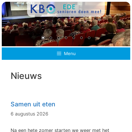
Ga
naar
de
inhoud
Menu
Nieuws
Samen uit eten
6 augustus 2026
Na een hete zomer starten we weer met het