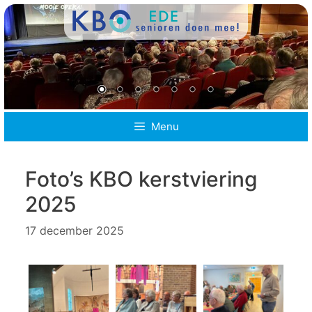
Ga
naar
de
inhoud
Menu
Foto’s KBO kerstviering
2025
17 december 2025