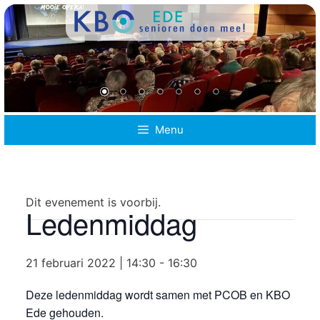
Ga
naar
de
inhoud
Menu
Dit evenement is voorbij.
Ledenmiddag
21 februari 2022 | 14:30
-
16:30
Deze ledenmiddag wordt samen met PCOB en KBO
Ede gehouden.